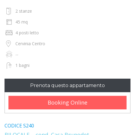
2 stanze
45 mq
4 posti letto
Cervinia Centro
--
1 bagni
Prenota questo appartamento
Booking Online
CODICE S240
BILOCALE – cond. Casa Brunodet