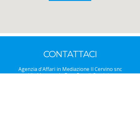
CONTATTACI
Agenzia d'Affari in Mediazione Il Cervino snc
Via Meynet, 4 - Fraz. Breuil-Cervinia
11028 Valtournenche - Aosta - Italia
PH
+39 0166 949510
FAX
+39 0166 090458
EMAIL
info@ilcervino.com
Privacy policy
-
Cookie policy
Hai un appartamento?