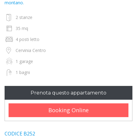
montano.
2 stanze
35 mq
4 posti letto
Cervinia Centro
1 garage
1 bagni
Prenota questo appartamento
Booking Online
CODICE B252